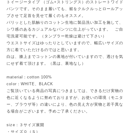
トイージータイプ （ゴム+ストリングス）のストレートワイド
パンツです。そのまま履いても、裾をクルクルっとロールアッ
プさせて足首を見せて履くのもオススメ。
パリッとした肌触りのコットン生地に製品洗い加工を施して、
シワ感のあるカジュアルなパンツに仕上がっています。 ご自
宅洗濯可能です。（タンブラー乾燥は避けて下さい）
ウエストサイズはゆったりとしていますので、幅広いサイズの
方に着ていただけるのではと思います。
白は、膝上までコットンの裏地が付いていますので、透けを気
にせず着て頂けます。（黒は、裏地なし）
material：cotton 100%
color：WHITE、BLACK
ご覧頂いている商品の写真につきましては、できるだけ実物の
色に近くなるように努めておりますが、お使いの環境（モニタ
ー、ブラウザ等）の違いにより、色の見え方が実物と若干異な
る場合がございます。予めご了承ください。
size：３サイズ展開
・サイズ０（Ｓ）