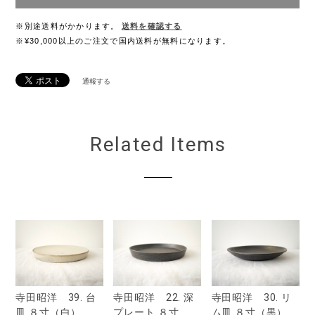
※別途送料がかかります。
送料を確認する
※¥30,000以上のご注文で国内送料が無料になります。
通報する
Related Items
寺田昭洋 39. 台
寺田昭洋 22. 深
寺田昭洋 30. リ
皿 ８寸（白）
プレート ８寸
ム皿 ８寸（黒）