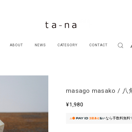
ABOUT
NEWS
CATEGORY
CONTACT
masago masako /
¥1,980
なら
手数料無料