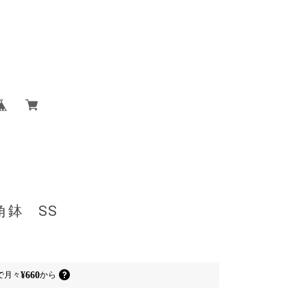
 八角鉢 SS
¥660
で
月々
から