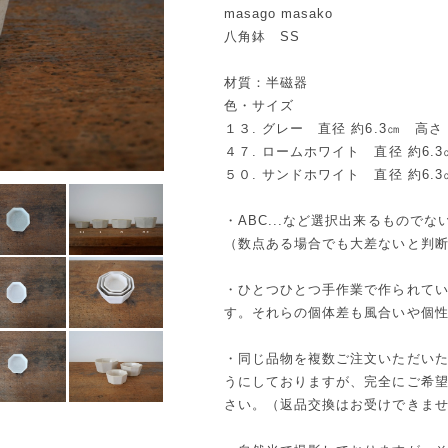
masago masako
八角鉢 SS
材質：半磁器
色・サイズ
１３. グレー 直径 約6.3㎝ 高さ 
４７. ロームホワイト 直径 約6.3
５０. サンドホワイト 直径 約6.3
・ABC...など選択出来るもので
（数点ある場合でも大差ないと判
・ひとつひとつ手作業で作られて
す。それらの個体差も風合いや個
・同じ品物を複数ご注文いただい
うにしておりますが、完全にご希
さい。（返品交換はお受けできま