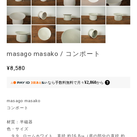
masago masako / コンポート
¥8,580
¥2,860
なら
手数料無料で
月々
から
masago masako
コンポート
材質：半磁器
色・サイズ
９９. ロームホワイト 直径 約16.8㎝（底の部分の直径 約